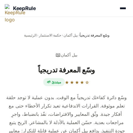
KeepRule
وسّع المعرفة تدريجياً
›
بيل أكمان
›
حكمة الاستثمار
›
الرئيسية
📖
بيل أكمان
وسّع المعرفة تدريجياً
🌱 مبتدئ
★★★★☆
وسّع دائرة كفاءتك تدريجياً مع الوقت. بدون عملية لا توجد حلقة
تعلم موثوقة. القرارات الاندفاعية تعيد تكرار الأخطاء حتى مع
أفكار جيدة. وثّق المعايير والافتراضات، نفّذ بانضباط، واجرِ
مراجعات بعدية. حسّن العملية بالأدلة لا بالمشاعر. الربح يتبع
جودة التنفيذ. يدافع بيل أكمان عن عملية قابلة للتكرار: معايير