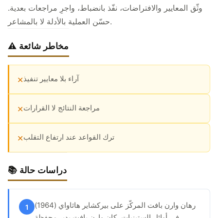
وثّق المعايير والافتراضات، نفّذ بانضباط، واجرِ مراجعات بعدية.
حسّن العملية بالأدلة لا بالمشاعر.
⚠️ مخاطر شائعة
آراء بلا معايير تنفيذ
✕
مراجعة النتائج لا القرارات
✕
ترك القواعد عند ارتفاع التقلب
✕
📚 دراسات حالة
رهان وارن بافت المركّز على بيركشاير هاثاواي (1964)
1
في أوائل الستينيات، كان وارن بافت يدير محفظة