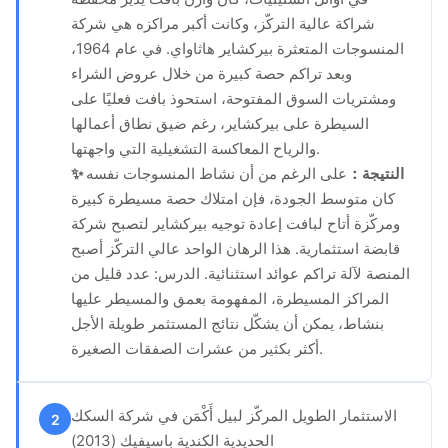
شراكة عالية التركّز، وكانت أكبر مراكزه هي شركة
المنسوجات المتعثرة بيركشاير هاثاواي. في عام 1964،
وبعد تراكم حصة كبيرة من خلال عروض الشراء
ومشتريات السوق المفتوحة، استحوذ بافت فعليًا على
السيطرة على بيركشاير، رغم ضيق نطاق أعمالها
والرياح المعاكسة التشغيلية التي واجهتها.
✨ النتيجة：
على الرغم من أن نشاط المنسوجات نفسه
كان متوسط الجودة، فإن امتلاك حصة مسيطرة كبيرة
ومركّزة أتاح لبافت إعادة توجيه بيركشاير لتصبح شركة
قابضة استثمارية. هذا الرهان الواحد عالي التركّز أصبح
المنصة لآلة تراكم عوائد استثنائية. الدرس: عدد قليل من
المراكز المسيطرة، المفهومة بعمق والمسيطر عليها
بنشاط، يمكن أن يشكّل نتائج المستثمر طويلة الأجل
أكثر بكثير من عشرات الصفقات الصغيرة.
الاستثمار الطويل المركّز لبيل أَكْمَن في شركة السكك
2
الحديدية الكندية باسيفيك (2013)