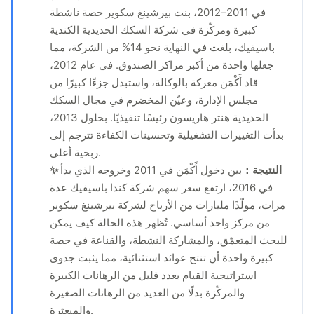
في 2011–2012، بنت بيرشينغ سكوير حصة ناشطة
كبيرة ومركّزة في شركة السكك الحديدية الكندية
باسيفيك، بلغت في النهاية نحو 14% من الشركة، مما
جعلها واحدة من أكبر مراكز الصندوق. في عام 2012،
قاد أَكْمَن معركة بالوكالة، واستبدل جزءًا كبيرًا من
مجلس الإدارة، وعيّن المخضرم في مجال السكك
الحديدية هنتر هاريسون رئيسًا تنفيذيًا. بحلول 2013،
بدأت التغييرات التشغيلية وتحسينات الكفاءة تترجم إلى
ربحية أعلى.
✨ النتيجة：
بين دخول أَكْمَن في 2011 وخروجه الذي بدأ
في 2016، ارتفع سعر سهم شركة كندا باسيفيك عدة
مرات، مولّدًا مليارات من الأرباح لشركة بيرشينغ سكوير
من مركز واحد أساسي. تُظهر هذه الحالة كيف يمكن
للبحث المتعمّق، والمشاركة النشطة، والقناعة في حصة
كبيرة واحدة أن تنتج عوائد استثنائية، مما يثبت جدوى
استراتيجية القيام بعدد قليل من الرهانات الكبيرة
والمركّزة بدلًا من العديد من الرهانات الصغيرة
والمبعثرة.