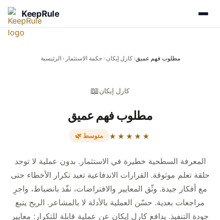
KeepRule
مطلوب فهم عميق
›
كارل إيكان
›
حكمة الاستثمار
›
الرئيسية
📖
كارل إيكان
مطلوب فهم عميق
🌿 متوسط
★★★★★
المعرفة السطحية خطيرة في الاستثمار. بدون عملية لا توجد
حلقة تعلم موثوقة. القرارات الاندفاعية تعيد تكرار الأخطاء حتى
مع أفكار جيدة. وثّق المعايير والافتراضات، نفّذ بانضباط، واجرِ
مراجعات بعدية. حسّن العملية بالأدلة لا بالمشاعر. الربح يتبع
جودة التنفيذ. يدافع كارل إيكان عن عملية قابلة للتكرار: معايير