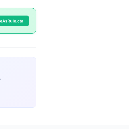
veAsRule.cta
s