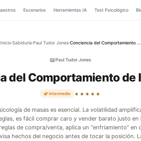
aestros
Escenarios
Herramientas IA
Test Psicológico
Bl
Inicio
Sabiduría
Paul Tudor Jones
Conciencia del Comportamiento ...
›
›
›
📖
Paul Tudor Jones
a del Comportamiento de l
🌿 Intermedio
★★★★★
icología de masas es esencial. La volatilidad amplific
reglas, es fácil comprar caro y vender barato justo en
reglas de compra/venta, aplica un “enfriamiento” en d
revisa hechos del negocio antes de tocar la posición.