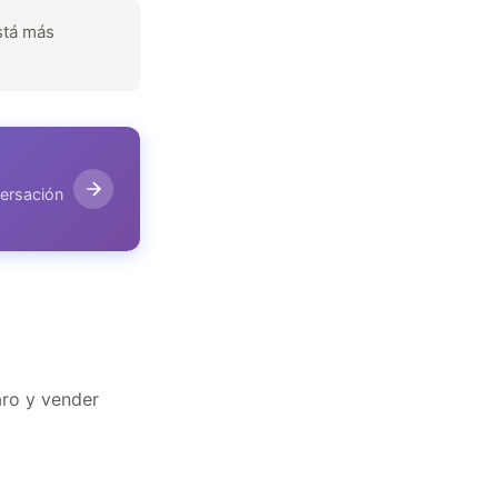
stá más
versación
caro y vender