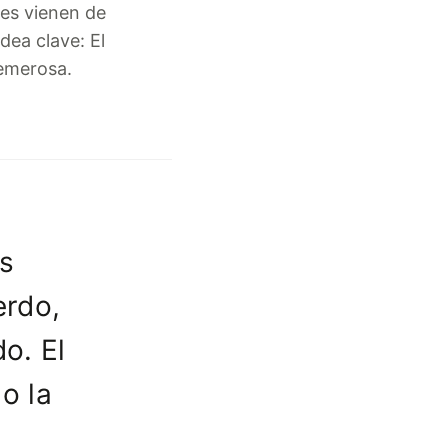
res vienen de
dea clave: El
temerosa.
es
erdo,
o. El
o la