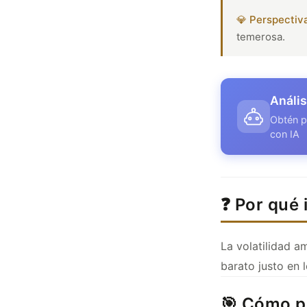
💎 Perspectiv
temerosa.
Anális
Obtén p
con IA
❓ Por qué
La volatilidad am
barato justo en 
🎯 Cómo p