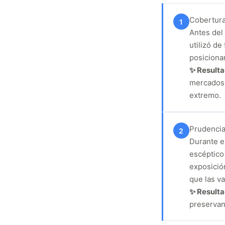
Cobertura
1
Antes del
utilizó de
posiciona
✨ Result
mercados 
extremo.
Prudencia
2
Durante e
escéptico 
exposició
que las v
✨ Result
preservan