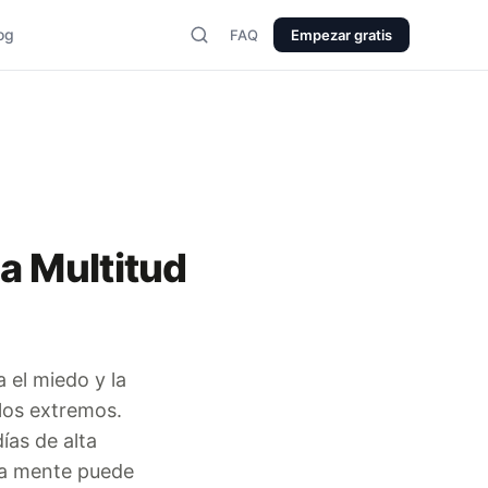
og
FAQ
Empezar gratis
a Multitud
a el miedo y la
 los extremos.
ías de alta
 La mente puede