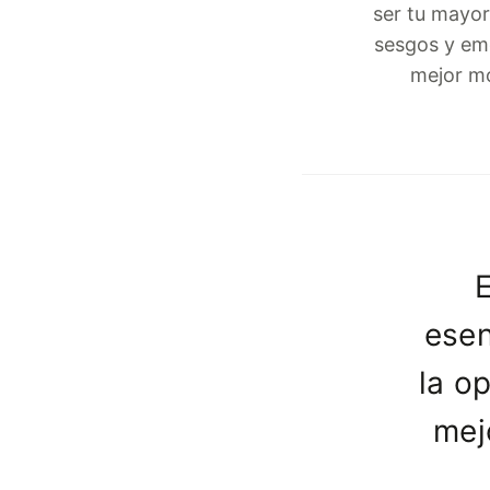
ser tu mayor
sesgos y emo
mejor mo
E
esen
la o
mej