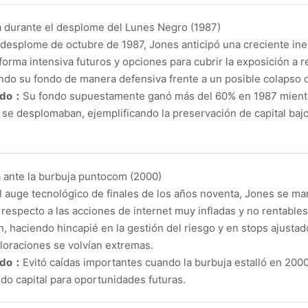
 durante el desplome del Lunes Negro (1987)
 desplome de octubre de 1987, Jones anticipó una creciente ines
 forma intensiva futuros y opciones para cubrir la exposición a r
ndo su fondo de manera defensiva frente a un posible colapso 
ado：
Su fondo supuestamente ganó más del 60% en 1987 mientr
se desplomaban, ejemplificando la preservación de capital bajo
 ante la burbuja puntocom (2000)
l auge tecnológico de finales de los años noventa, Jones se m
respecto a las acciones de internet muy infladas y no rentables,
n, haciendo hincapié en la gestión del riesgo y en stops ajusta
aloraciones se volvían extremas.
ado：
Evitó caídas importantes cuando la burbuja estalló en 200
do capital para oportunidades futuras.