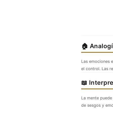
🏠 Analogí
Las emociones en
el control. Las r
📖 Interpr
La mente puede 
de sesgos y emoc