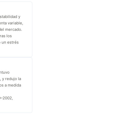
tabilidad y
enta variable,
del mercado.
as los
 un estrés
antuvo
 y redujo la
dos a medida
0–2002,