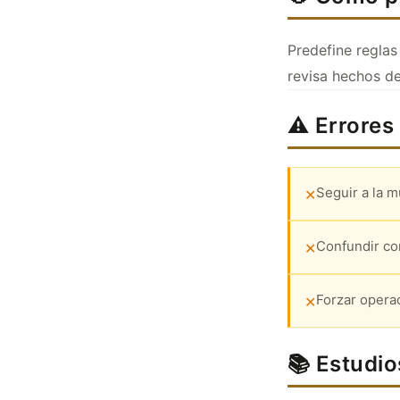
Predefine reglas
revisa hechos de
⚠️ Errore
Seguir a la 
✕
Confundir co
✕
Forzar operac
✕
📚 Estudio