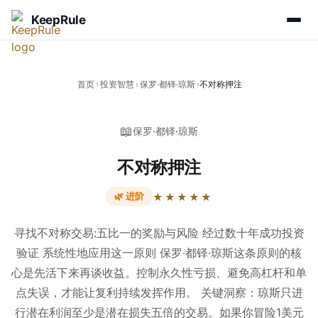
KeepRule
首页
›
投资智慧
›
保罗·都铎·琼斯
›
不对称押注
📖
保罗·都铎·琼斯
不对称押注
🌿 进阶
★★★★★
寻找不对称交易:五比一的奖励与风险 经过数十年成功投资
验证 系统性地应用这一原则 保罗·都铎·琼斯这条原则的核
心是先活下来再谈收益。控制永久性亏损、避免高杠杆和单
点失误，才能让复利持续发挥作用。 关键洞察：琼斯只进
行潜在利润至少是潜在损失五倍的交易。如果你冒险1美元