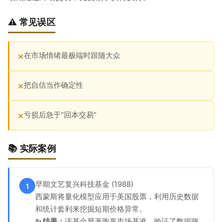
⚠️ 常见误区
在市场情绪最极端时跟随大众
✕
把自信当作确定性
✕
亏损后急于“回本交易”
✕
📚 实际案例
早期文艺复兴科技基金 (1988)
1
西蒙斯将量化模型应用于美国股票，利用历史数据
和统计套利来挖掘短期价格异常。
✨ 结果：
该基金显著跑赢市场基准，验证了数据驱