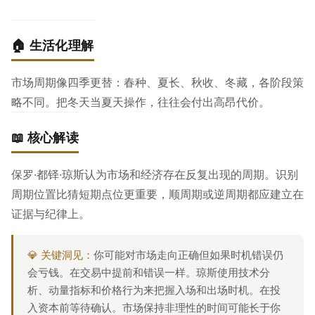
🏠 生活化理解
市场周期像四季更替：春种、夏长、秋收、冬藏，各阶段策
略不同。把冬天当夏天操作，往往会付出高昂代价。
📖 核心解读
保罗·都铎·琼斯认为市场和经济存在反复出现的周期。识别
周期位置比猜短期点位更重要，顺周期或逆周期都应建立在
证据与纪律上。
💎 关键洞见：
你可能对市场走向正确但如果时机错误仍
会亏钱。在交易中提前和错误一样。琼斯使用技术分
析、动量指标和价格行为来把握入场和出场时机。在投
入资本前等待确认。市场保持非理性的时间可能长于你