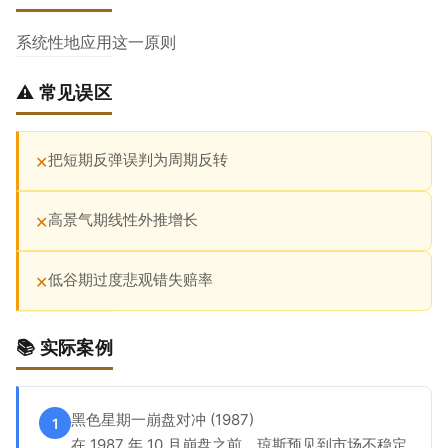
系统性地应用这一原则
⚠️ 常见误区
把短期反弹误判为周期反转
✕
高景气期线性外推增长
✕
低谷期过度悲观错失赔率
✕
📚 实际案例
黑色星期一崩盘对冲 (1987)
1
在 1987 年 10 月崩盘之前，琼斯预见到市场不稳定