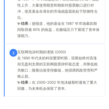
性上升，大量使用期货和期权对股票敞口进行对
冲，使其基金在潜在的市场崩盘面前处于防御性仓
位。
✨ 结果：
据报道，他的基金在 1987 年市场暴跌期
间取得逾 60% 的收益，在极端压力下展现了资本保
值能力。
互联网泡沫时期的谨慎 (2000)
2
在 1990 年代末的科技繁荣时期，琼斯始终对高涨
却无盈利支撑的互联网股票持怀疑态度，并降低相
关敞口；随着估值变得极端，他强调风险管理和严
格止损。
✨ 结果：
在 2000–2002 年泡沫破裂时避免了重大
回撤，为未来机会保留了资本。