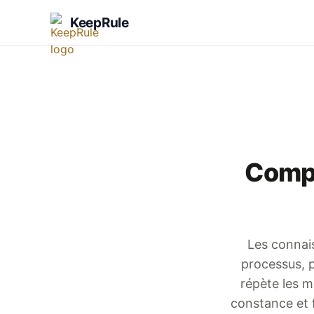
KeepRule
Compr
Les connai
processus, p
répète les 
constance et 