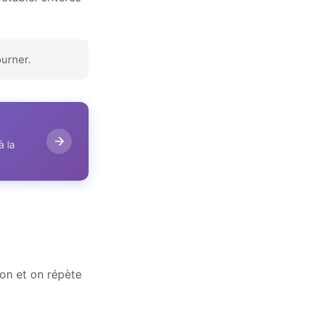
ourner.
à la
ion et on répète