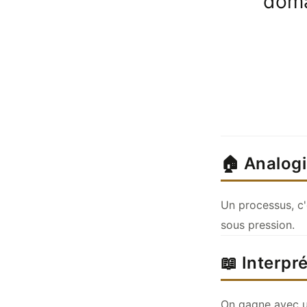
doma
🏠 Analog
Un processus, c'
sous pression.
📖 Interpr
On gagne avec un