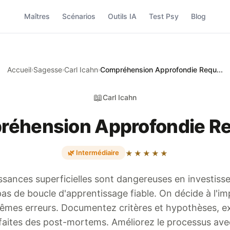
Maîtres
Scénarios
Outils IA
Test Psy
Blog
Accueil
Sagesse
Carl Icahn
Compréhension Approfondie Requ...
›
›
›
📖
Carl Icahn
éhension Approfondie R
🌿 Intermédiaire
★★★★★
ssances superficielles sont dangereuses en investiss
as de boucle d'apprentissage fiable. On décide à l'im
mêmes erreurs. Documentez critères et hypothèses, e
faites des post-mortems. Améliorez le processus ave