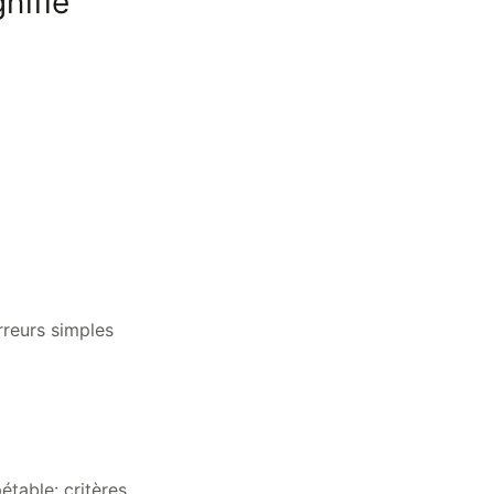
nifie
rreurs simples
table: critères