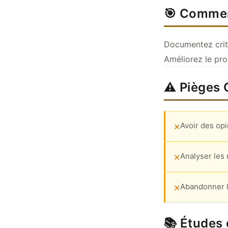
🎯 Commen
Documentez crit
Améliorez le pro
⚠️ Pièges
Avoir des opi
✕
Analyser les 
✕
Abandonner le
✕
📚 Études