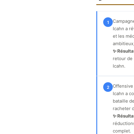
Campagne 
1
Icahn a ré
et les mé
ambitieux,
✨ Résult
retour de
Icahn.
Offensive
2
Icahn a c
bataille d
racheter 
✨ Résult
réduction
complet.