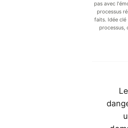
pas avec l'ém
processus rép
faits. Idée cl
processus, c
Le
dange
u