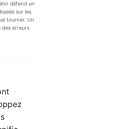
cahn défend un
 basée sur les
mal tourner. Un
e des erreurs
ont
loppez
os