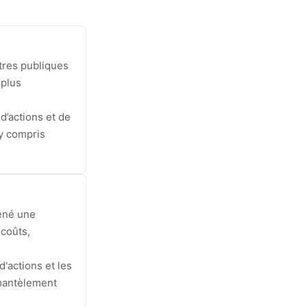
ttres publiques
 plus
’actions et de
 y compris
mené une
 coûts,
'actions et les
émantèlement