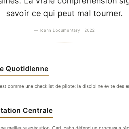
ines. La vraie compréhension sig
savoir ce qui peut mal tourner.
— Icahn Documentary，2022
ie Quotidienne
est comme une checklist de pilote: la discipline évite des e
étation Centrale
e meilleure exécution. Carl Icahn défend un processus répé