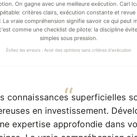
otion. On gagne avec une meilleure exécution. Carl I
étable: critères clairs, exécution constante et revue
é : La vraie compréhension signifie savoir ce qui peut 
'est comme une checklist de pilote: la discipline évit
simples sous pression.
Évitez les erreurs : Avoir des opinions sans critères d'exécution
s connaissances superficielles s
reuses en investissement. Déve
ne expertise approfondie dans v