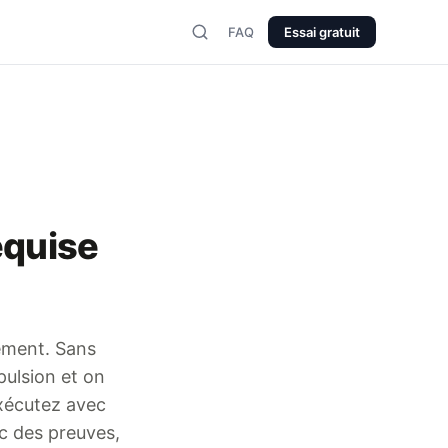
FAQ
Essai gratuit
equise
ement. Sans
pulsion et on
xécutez avec
c des preuves,