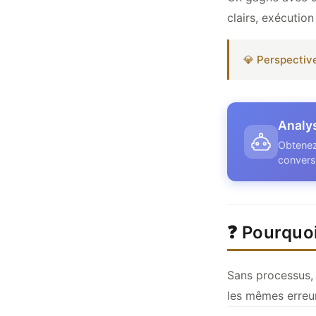
clairs, exécution
💎 Perspectiv
Analy
Obtenez
convers
❓ Pourquoi
Sans processus, 
les mêmes erreu