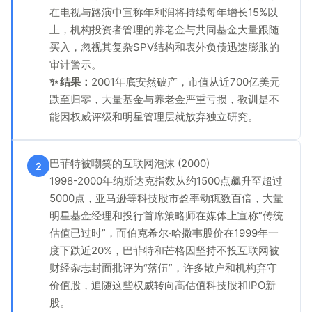
在电视与路演中宣称年利润将持续每年增长15%以
上，机构投资者管理的养老金与共同基金大量跟随
买入，忽视其复杂SPV结构和表外负债迅速膨胀的
审计警示。
✨ 结果：
2001年底安然破产，市值从近700亿美元
跌至归零，大量基金与养老金严重亏损，教训是不
能因权威评级和明星管理层就放弃独立研究。
巴菲特被嘲笑的互联网泡沫 (2000)
2
1998-2000年纳斯达克指数从约1500点飙升至超过
5000点，亚马逊等科技股市盈率动辄数百倍，大量
明星基金经理和投行首席策略师在媒体上宣称“传统
估值已过时”，而伯克希尔·哈撒韦股价在1999年一
度下跌近20%，巴菲特和芒格因坚持不投互联网被
财经杂志封面批评为“落伍”，许多散户和机构弃守
价值股，追随这些权威转向高估值科技股和IPO新
股。