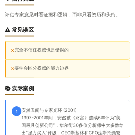
评估专家意见时看证据和逻辑，而非只看资历和头衔。
⚠️ 常见误区
完全不信任权威也是错误的
✕
要学会区分权威的能力边界
✕
📚 实际案例
安然丑闻与专家光环 (2001)
1
1997-2001年间，安然被《财富》连续6年评为“美
国最具创新公司”，华尔街30多位分析师中大多数给
出“强力买入”评级，CEO斯基林和CFO法斯托频繁